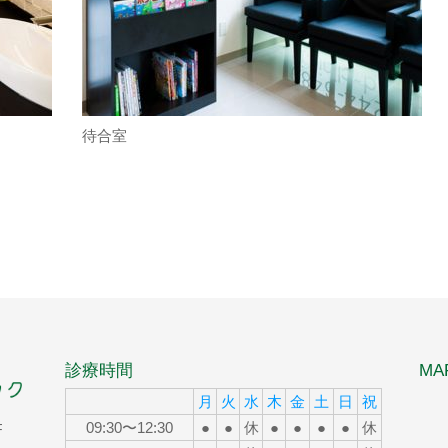
待合室
診療時間
MA
月
火
水
木
金
土
日
祝
09:30〜12:30
●
●
休
●
●
●
●
休
F