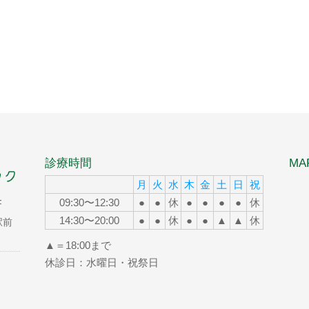
診療時間
MA
月
火
水
木
金
土
日
祝
09:30〜12:30
●
●
休
●
●
●
●
休
F
14:30〜20:00
●
●
休
●
●
▲
▲
休
駅前
▲＝18:00まで
休診日：水曜日・祝祭日