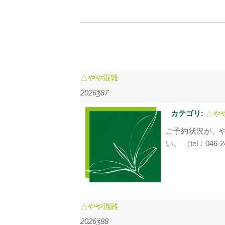
△やや混雑
2026ǯ87
カテゴリ:
△や
ご予約状況が、
い。 （tel：046-2
△やや混雑
2026ǯ88