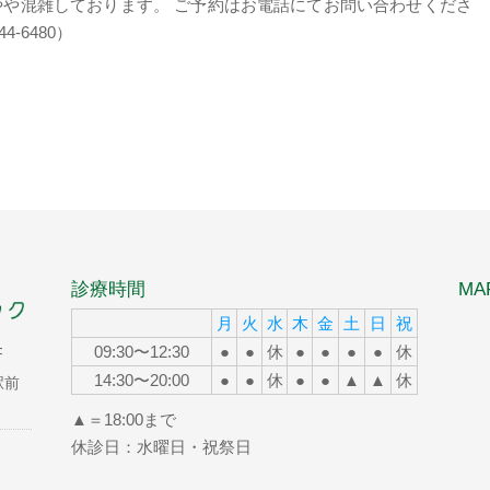
やや混雑しております。 ご予約はお電話にてお問い合わせくださ
44-6480）
診療時間
MA
月
火
水
木
金
土
日
祝
09:30〜12:30
●
●
休
●
●
●
●
休
F
14:30〜20:00
●
●
休
●
●
▲
▲
休
駅前
▲＝18:00まで
休診日：水曜日・祝祭日