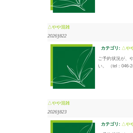
△やや混雑
2026ǯ822
カテゴリ:
△や
ご予約状況が、
い。 （tel：046-2
△やや混雑
2026ǯ823
カテゴリ:
△や